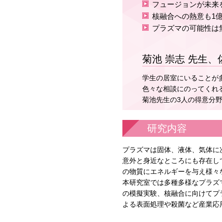
フュージョンが未来
核融合への熱意も1
プラズマの可能性は
菊池 崇志 先生、
学生の居室にいることが
色々な相談にのってくれ
菊池先生の3人の得意分
研究内容
プラズマは固体、液体、気体に
意外と身近なところにも存在し
の物質にエネルギーを与え様々
本研究室では多種多様なプラズ
の模擬実験、核融合に向けてプ
よる表面処理や殺菌など産業応