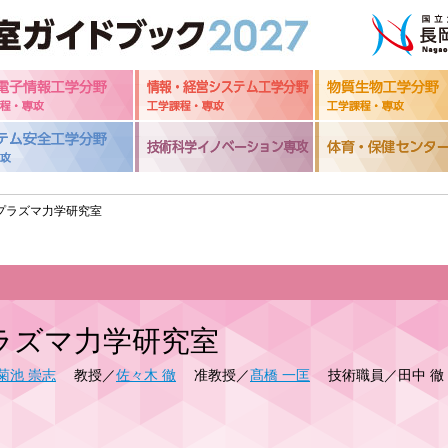
. プラズマ力学研究室
ラズマ力学研究室
菊池 崇志
教授／
佐々木 徹
准教授／
髙橋 一匡
技術職員／田中 徹