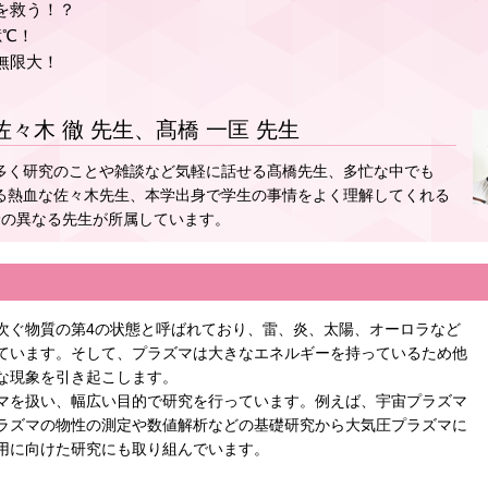
を救う！？
億℃！
無限大！
佐々木 徹 先生、髙橋 一匡 先生
多く研究のことや雑談など気軽に話せる髙橋先生、多忙な中でも
る熱血な佐々木先生、本学出身で学生の事情をよく理解してくれる
野の異なる先生が所属しています。
次ぐ物質の第4の状態と呼ばれており、雷、炎、太陽、オーロラなど
ています。そして、プラズマは大きなエネルギーを持っているため他
な現象を引き起こします。
マを扱い、幅広い目的で研究を行っています。例えば、宇宙プラズマ
ラズマの物性の測定や数値解析などの基礎研究から大気圧プラズマに
用に向けた研究にも取り組んでいます。