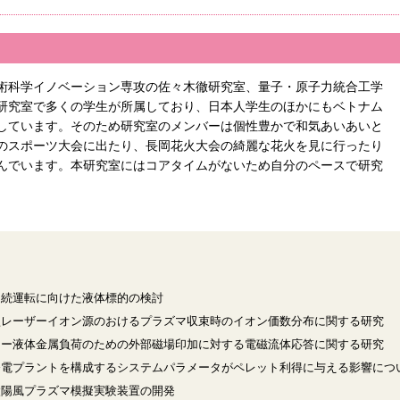
術科学イノベーション専攻の佐々木徹研究室、量子・原子力統合工学
研究室で多くの学生が所属しており、日本人学生のほかにもベトナム
しています。そのため研究室のメンバーは個性豊かで和気あいあいと
のスポーツ大会に出たり、長岡花火大会の綺麗な花火を見に行ったり
んでいます。本研究室にはコアタイムがないため自分のペースで研究
。
連続運転に向けた液体標的の検討
型レーザーイオン源のおけるプラズマ収束時のイオン価数分布に関する研究
ワー液体金属負荷のための外部磁場印加に対する電磁流体応答に関する研究
発電プラントを構成するシステムパラメータがペレット利得に与える影響につ
太陽風プラズマ模擬実験装置の開発