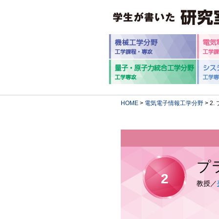
HOME
>
電気電子情報工学分野
> 2
プ
2
教授／