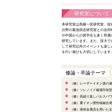
研究室について
本研究室は髙橋一匡研究室、技
分野の菊池崇志研究室との合同
や中国からの留学生も多く所属
研究しています。また、技大で
して研究以外のイベントも楽し
を行い遊びも大切にしています
修論・卒論テーマ
（修）レーザーイオン源の
（修）ソレノイド磁場印加
（修）高繰り返しパルスパ
（修）重イオン慣性核融合
（修）液体金属流を用いた