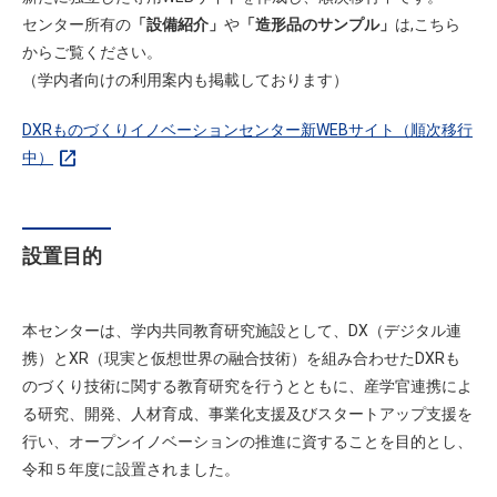
センター所有の
「設備紹介」
や
「造形品のサンプル」
は,こちら
からご覧ください。
（学内者向けの利用案内も掲載しております）
DXRものづくりイノベーションセンター新WEBサイト（順次移行
open_in_new
中）
設置目的
本センターは、学内共同教育研究施設として、DX（デジタル連
携）とXR（現実と仮想世界の融合技術）を組み合わせたDXRも
のづくり技術に関する教育研究を行うとともに、産学官連携によ
る研究、開発、人材育成、事業化支援及びスタートアップ支援を
行い、オープンイノベーションの推進に資することを目的とし、
令和５年度に設置されました。