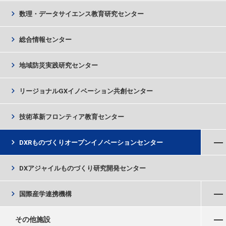
chevron_right
数理・データサイエンス教育研究センター
chevron_right
総合情報センター
chevron_right
地域防災実践研究センター
chevron_right
リージョナルGXイノベーション共創センター
chevron_right
技術革新フロンティア教育センター
メニューを開く
chevron_right
DXRものづくりオープンイノベーションセンター
chevron_right
DXアジャイルものづくり研究開発センター
メニューを開く
chevron_right
国際産学連携機構
メニューを開く
その他施設