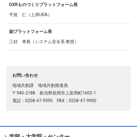
DXRものづくりプラットフォーム長
平賀 仁（上席URA）
副プラットフォーム長
三好 孝典（システム安全系 教授）
お問い合わせ
地域共創課 地域共創推進係
〒940-2188 新潟県長岡市上富岡町1603-1
電話：0258-47-9395 FAX：0258-47-9900
chevron_right
学部・大学院・センター