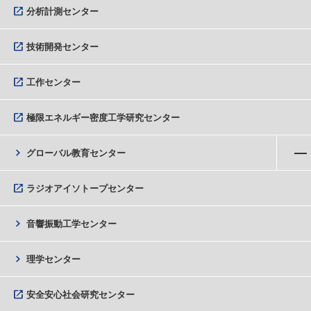
open_in_new
分析計測センター
open_in_new
技術開発センター
open_in_new
工作センター
open_in_new
極限エネルギー密度工学研究センター
メニューを開く
chevron_right
グローバル教育センター
open_in_new
ラジオアイソトープセンター
chevron_right
音響振動工学センター
chevron_right
理学センター
open_in_new
安全安心社会研究センター