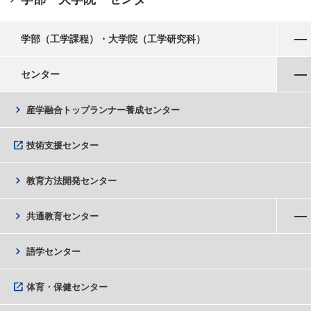
メニューを開く
学部（工学課程）・大学院（工学研究科）
メニューを閉じる
センター
chevron_right
産学融合トップランナー養成センター
open_in_new
技術支援センター
chevron_right
教育方法開発センター
メニューを開く
chevron_right
共通教育センター
chevron_right
語学センター
open_in_new
体育・保健センター