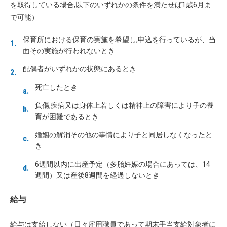
を取得している場合,以下のいずれかの条件を満たせば1歳6月ま
で可能）
保育所における保育の実施を希望し,申込を行っているが、当
面その実施が行われないとき
配偶者がいずれかの状態にあるとき
死亡したとき
負傷,疾病又は身体上若しくは精神上の障害により子の養
育が困難であるとき
婚姻の解消その他の事情により子と同居しなくなったと
き
6週間以内に出産予定（多胎妊娠の場合にあっては、14
週間）又は産後8週間を経過しないとき
給与
給与は支給しない（日々雇用職員であって期末手当支給対象者に