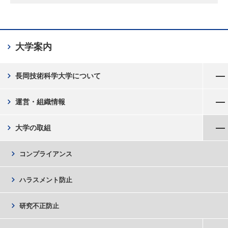
chevron_right
大学案内
メニューを開く
chevron_right
長岡技術科学大学について
メニューを開く
chevron_right
運営・組織情報
メニューを閉じる
chevron_right
大学の取組
chevron_right
コンプライアンス
chevron_right
ハラスメント防止
chevron_right
研究不正防止
メニューを開く