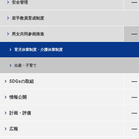
chevron_right
安全管理
chevron_right
若手教員育成制度
メニューを閉じる
chevron_right
男女共同参画推進
chevron_right
育児休業制度・介護休業制度
chevron_right
出産・子育て
メニューを開く
chevron_right
SDGsの取組
メニューを開く
chevron_right
情報公開
メニューを開く
chevron_right
計画・評価
メニューを開く
chevron_right
広報