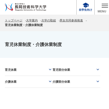
school
在学生向け
MENU
トップページ
大学案内
大学の取組
男女共同参画推進
育児休業制度・介護休業制度
育児休業制度・介護休業制度
keyboard_arrow_down
keyboard_arrow_down
育児休業
育児部分休業
keyboard_arrow_down
keyboard_arrow_down
介護休業
介護部分休業