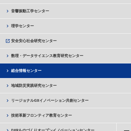
chevron_right
音響振動工学センター
chevron_right
理学センター
open_in_new
安全安心社会研究センター
chevron_right
数理・データサイエンス教育研究センター
chevron_right
総合情報センター
chevron_right
地域防災実践研究センター
chevron_right
リージョナルGXイノベーション共創センター
chevron_right
技術革新フロンティア教育センター
メニューを開く
chevron_right
DXRものづくりオープンイノベーションセンター