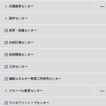
メニューを開く
chevron_right
共通教育センター
chevron_right
語学センター
open_in_new
体育・保健センター
open_in_new
分析計測センター
open_in_new
技術開発センター
open_in_new
工作センター
open_in_new
極限エネルギー密度工学研究センター
メニューを開く
chevron_right
グローバル教育センター
open_in_new
ラジオアイソトープセンター