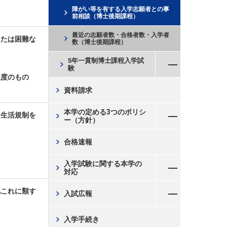
障がい等を有する入学志願者との事
chevron_right
前相談（博士後期課程）
最近の志願者数・合格者数・入学者
chevron_right
または困難な
数（博士後期課程）
メニューを開く
5年一貫制博士課程入学試
chevron_right
験
程度のもの
chevron_right
資料請求
メニューを開く
本学の定める3つのポリシ
chevron_right
は生活規制を
ー（方針）
chevron_right
合格速報
メニューを開く
入学試験に関する本学の
chevron_right
対応
メニューを開く
これに類す
chevron_right
入試広報
chevron_right
入学手続き