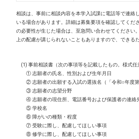
相談は、事前に相談内容を本学入試課に電話等で連絡
いる場合があります。詳細は募集要項を確認してくだ
の必要性が生じた場合は、至急問い合わせてください
上の配慮が講じられないこともありますので、できる
(1) 事前相談書（次の事項等を記載したもの。様式任
① 志願者の氏名、性別および生年月日
② 志願者の出願する入試の選抜名（「令和○年度第
③ 志願者の志望分野
④ 志願者の現住所、電話番号および保護者の連絡
⑤ 学校名
⑥ 障がいの種類・程度
⑦ 受験に際し、配慮してほしい事項
⑧ 修学に際し、配慮してほしい事項