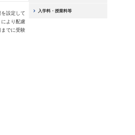
chevron_right
入学料・授業料等
限を設定して
）により配慮
日までに受験