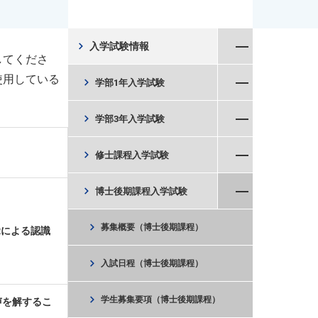
メニューを閉じる
chevron_right
入学試験情報
してくださ
メニューを開く
使用している
chevron_right
学部1年入学試験
メニューを開く
chevron_right
学部3年入学試験
メニューを開く
chevron_right
修士課程入学試験
メニューを閉じる
chevron_right
博士後期課程入学試験
chevron_right
募集概要（博士後期課程）
覚による認識
chevron_right
入試日程（博士後期課程）
chevron_right
学生募集要項（博士後期課程）
声を解するこ