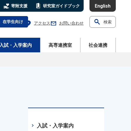
volunteer_activism
book_5
English
寄附支援
研究室
ガイドブック
search
l
在学生向け
検索
location_on
mail
アクセス
お問い合わせ
ニューを開く
メニューを開く
メニューを開く
入試・入学案内
高専連携室
社会連携
chevron_right
入試・入学案内