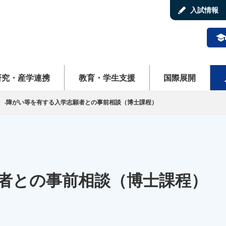
stylus
入試情報
schoo
ューを開く
メニューを開く
メニューを開く
メ
研究・産学連携
教育・学生支援
国際展開
障がい等を有する入学志願者との事前相談（博士課程）
者との事前相談（博士課程）