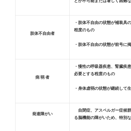
とが不可能または著しく困難
・肢体不自由の状態が補装具
程度のもの
肢体不自由者
・肢体不自由の状態が前号に
・慢性の呼吸器疾患、腎臓疾
必要とする程度のもの
病 弱 者
・身体虚弱の状態が継続して
自閉症、アスペルガー症候群
発達障がい
る脳機能の障がいため、特別