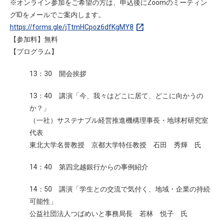
※オンライン参加をご希望の方は、申込後にZoomのミーティン
グIDをメールでご案内します。
open_in_new
https://forms.gle/jTtmHCpoz6dfKgMY8
【参加料】無料
【プログラム】
13：30 開会挨拶
13：40 講演「今、我々はどこに居て、どこに向かうの
か？」
（一社）サステナブル経営推進機構理事長・地球村研究室
代表
東北大学名誉教授 京都大学特任教授 石田 秀輝 氏
14：40 第四北越銀行からの事例紹介
14：50 講演「学生との交流で気付く、地域・企業の持続
可能性」
公益社団法人つばめいと事務局長 若林 悦子 氏