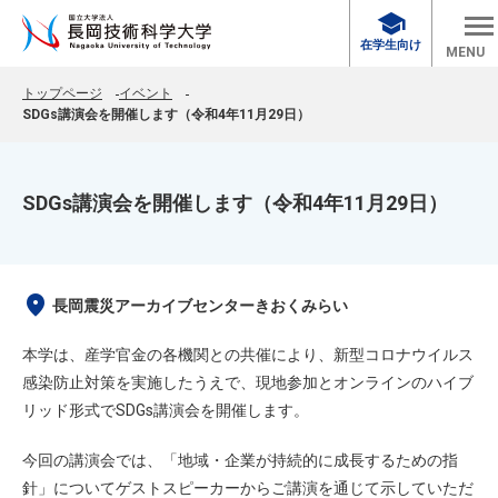
school
在学生向け
MENU
トップページ
イベント
SDGs講演会を開催します（令和4年11月29日）
SDGs講演会を開催します（令和4年11月29日）
location_on
長岡震災アーカイブセンターきおくみらい
本学は、産学官金の各機関との共催により、新型コロナウイルス
感染防止対策を実施したうえで、現地参加とオンラインのハイブ
リッド形式でSDGs講演会を開催します。
今回の講演会では、「地域・企業が持続的に成長するための指
針」についてゲストスピーカーからご講演を通じて示していただ