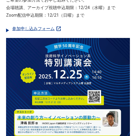
ご希望の参加方法でお申し込みください。
会場聴講、アーカイブ視聴申込期限：12/24（水曜）まで
Zoom配信申込期限：12/21（日曜）まで
open_in_new
参加申し込みフォーム