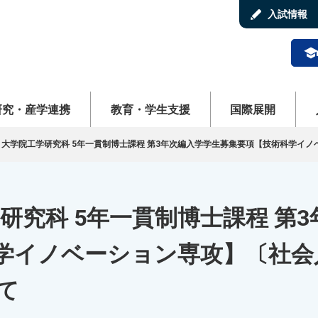
stylus
入試情報
schoo
ューを開く
メニューを開く
メニューを開く
メ
研究・産学連携
教育・学生支援
国際展開
学 大学院工学研究科 5年一貫制博士課程 第3年次編入学学生募集要項【技術科学イ
研究科 5年一貫制博士課程 第3
学イノベーション専攻】〔社会
て