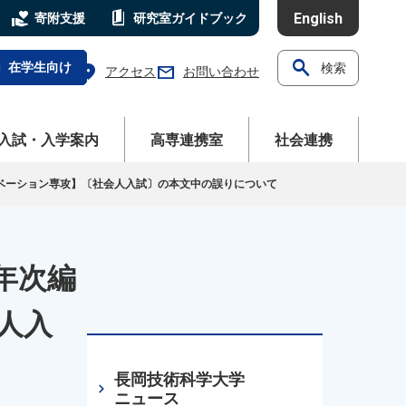
volunteer_activism
book_5
English
寄附支援
研究室
ガイドブック
search
l
在学生向け
検索
location_on
mail
アクセス
お問い合わせ
ニューを開く
メニューを開く
メニューを開く
入試・入学案内
高専連携室
社会連携
ノベーション専攻】〔社会人入試〕の本文中の誤りについて
年次編
人入
長岡技術科学大学
chevron_right
ニュース