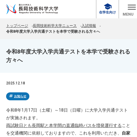
school
在学生向け
MENU
トップページ
長岡技術科学大学ニュース
入試情報
令和8年度大学入学共通テストを本学で受験される方々へ
令和8年度大学入学共通テストを本学で受験される
方々へ
2025.12.18
tag
お知らせ
令和8年1月17日（土曜）～18日（日曜）に大学入学共通テスト
が実施されます。
両試験日とも長岡駅と本学間の直通臨時バスを増発運行する
こと
を交通機関に依頼しておりますので、これを利用いただき、
自家