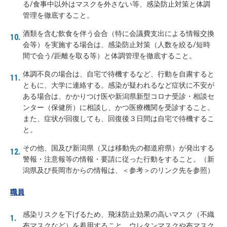
る/食事中以外はマスクを外さない等、感染防止対策と体調
管理を徹底すること。
酒類を含む飲食を伴う会合（特に会議費支出による情報交換
会等）を実施する場合は、感染防止対策（人数を絞る/短時
間で会う/距離を取る等）と体調管理を徹底すること。
体調不良の場合は、自宅で待機するなど、行動を自粛すると
ともに、大学に連絡する。感染が疑われるなど症状に不安が
ある場合は、かかりつけ医や新潟県新型コロナ受診・相談セ
ンター（保健所）に相談し、かつ医療機関を受診すること。
また、症状が回復しても、回復後３日間は自宅で待機するこ
と。
その他、国及び新潟県（又は移動先の都道府県）が発出する
警報・注意報等の情報・要請に従った行動をすること。（新
潟県及び長岡市からの情報は、＜参考＞のリンク先を参照）
職員
感染リスクを下げるため、飛沫防止効果の高いマスク（不織
布マスクなど）を着用すること。ウレタンマスクや布マスク