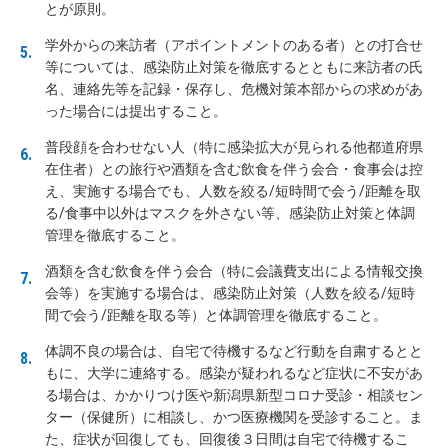
とが原則。
学外からの来訪者（アポイントメントのある者）との打合せ
等については、感染防止対策を徹底するとともに来訪者の氏
名、連絡先等を記録・保存し、危機対策本部からの求めがあ
った場合には提出すること。
普段顔を合わせない人（特に感染拡大が見られる他都道府県
在住者）との旅行や酒類を含む飲食を伴う会合・食事会は控
え、実施する場合でも、人数を絞る/短時間で会う/距離を取
る/食事中以外はマスクを外さない等、感染防止対策と体調
管理を徹底すること。
酒類を含む飲食を伴う会合（特に会議費支出による情報交換
会等）を実施する場合は、感染防止対策（人数を絞る/短時
間で会う/距離を取る等）と体調管理を徹底すること。
体調不良の場合は、自宅で待機するなど行動を自粛するとと
もに、大学に連絡する。感染が疑われるなど症状に不安があ
る場合は、かかりつけ医や新潟県新型コロナ受診・相談セン
ター（保健所）に相談し、かつ医療機関を受診すること。ま
た、症状が回復しても、回復後３日間は自宅で待機するこ