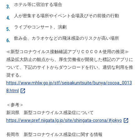
ホテル等に宿泊する場合
人が密集する場所やイベント会場及びその前後の行動
ライブやコンサート、演劇
飲み会、カラオケなどの飛沫感染のリスクが高い場所
≪新型コロナウイルス接触確認アプリＣＯＣＯＡ使用の推奨≫
感染拡大防止の観点から、厚生労働省が開発した標記のアプリに
ついて、下記のサイトからダウンロードを行い、適切な利用を推
奨する。
https://www.mhlw.go.jp/stf/seisakunitsuite/bunya/cocoa_0013
open_in_new
8.html
＜参考＞
新潟県 新型コロナウイルス感染症について
open_in_new
https://www.pref.niigata.lg.jp/site/shingata-corona/#jokyo
長岡市 新型コロナウイルス感染症に関する情報