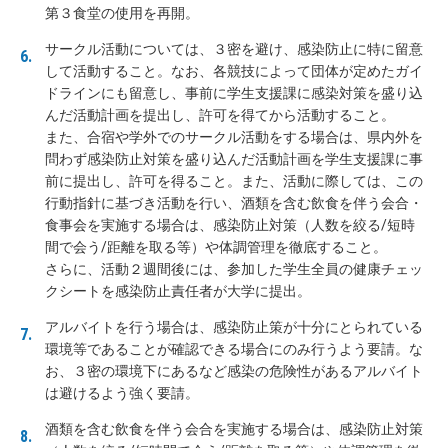
第３食堂の使用を再開。
サークル活動については、３密を避け、感染防止に特に留意
して活動すること。なお、各競技によって団体が定めたガイ
ドラインにも留意し、事前に学生支援課に感染対策を盛り込
んだ活動計画を提出し、許可を得てから活動すること。
また、合宿や学外でのサークル活動をする場合は、県内外を
問わず感染防止対策を盛り込んだ活動計画を学生支援課に事
前に提出し、許可を得ること。また、活動に際しては、この
行動指針に基づき活動を行い、酒類を含む飲食を伴う会合・
食事会を実施する場合は、感染防止対策（人数を絞る/短時
間で会う/距離を取る等）や体調管理を徹底すること。
さらに、活動２週間後には、参加した学生全員の健康チェッ
クシートを感染防止責任者が大学に提出。
アルバイトを行う場合は、感染防止策が十分にとられている
環境等であることが確認できる場合にのみ行うよう要請。な
お、３密の環境下にあるなど感染の危険性があるアルバイト
は避けるよう強く要請。
酒類を含む飲食を伴う会合を実施する場合は、感染防止対策