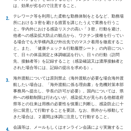
は、効果が劣るので注意すること。
テレワーク等を利用した柔軟な勤務体制をとるなど、勤務場
所における３密を避ける措置を講じたうえで業務を行うこ
と。学内外における感染リスクの高い「３密」行動を避け、
他者への感染拡大防止の観点から、ワクチン接種を行ってい
る場合でも大学構内及び外出先でのマスク着用を徹底するこ
と。また、「健康チェック＆行動履歴シート」の内容につい
て、日々の体温測定と体調確認を行い、日々の行動（訪問
先、接触者等）を記録すること（感染確認又は濃厚接触者と
された場合等には、記録の提出を求める）。
海外渡航については原則禁止（海外渡航が必要な場合海外渡
航したい場合は、「海外渡航に係る理由書」を危機対策本部
事務局へ提出し、学長の許可が必要）。国内については、県
外への移動制限は行わないが、感染拡大が見られる他都道府
県等との往来は用務の必要性を慎重に判断し、感染防止に十
分に留意して行動することを要請。なお、県外から移動して
きた場合は、２週間は体調に注意して行動すること。
会議等は、メールもしくはオンライン会議により実施するこ