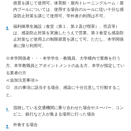
措置を講じて使用可。体育館・屋内トレーニングルーム・屋
内プールについては、使用する場合のルールに従い十分な感
染防止対策を講じて使用可。学外者の利用は不可。
福利棟厚生施設（食堂（第１、第２及び喫茶）、売店等）
は、感染防止対策を実施したうえで営業。第３食堂も感染防
止対策など使用上の制限措置を講じて可。ただし、本学関係
者に限り利用可。
※本学関係者・・・本学学生・教職員、大学構内で業務を行う
方、本学教職員とアポイントメントのある方、本学が指定してい
る業者の方
≪追加注意事項≫
◎ 次の事項に該当する場合、感染に十分注意して行動するこ
と。
混雑している交通機関に乗り合わせた場合やスーパー、コン
ビニ、銀行など人が集まる場所に行った場合
外食する場合