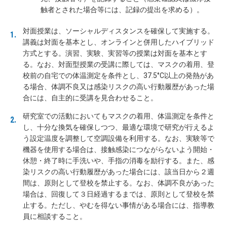
触者とされた場合等には、記録の提出を求める）。
対面授業は、ソーシャルディスタンスを確保して実施する。
講義は対面を基本とし、オンラインと併用したハイブリッド
方式とする。演習、実験、実習等の授業は対面を基本とす
る。なお、対面型授業の受講に際しては、マスクの着用、登
校前の自宅での体温測定を条件とし、37.5°C以上の発熱があ
る場合、体調不良又は感染リスクの高い行動履歴があった場
合には、自主的に受講を見合わせること。
研究室での活動においてもマスクの着用、体温測定を条件と
し、十分な換気を確保しつつ、最適な環境で研究が行えるよ
う設定温度を調整して空調設備を利用する。なお、実験等で
機器を使用する場合は、接触感染につながらないよう開始・
休憩・終了時に手洗いや、手指の消毒を励行する。また、感
染リスクの高い行動履歴があった場合には、該当日から２週
間は、原則として登校を禁止する。なお、体調不良があった
場合は、回復して３日経過するまでは、原則として登校を禁
止する。ただし、やむを得ない事情がある場合には、指導教
員に相談すること。