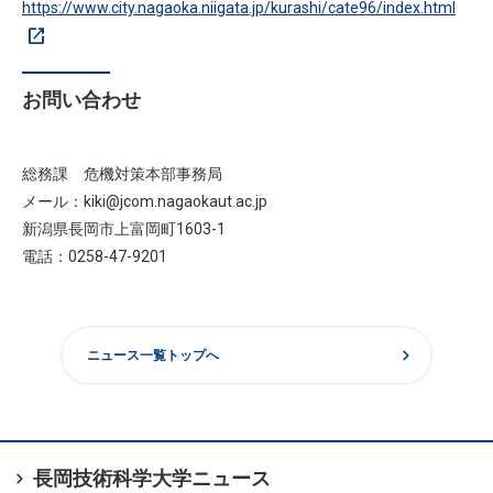
https://www.city.nagaoka.niigata.jp/kurashi/cate96/index.html
open_in_new
お問い合わせ
総務課 危機対策本部事務局
メール：kiki@jcom.nagaokaut.ac.jp
新潟県長岡市上富岡町1603-1
電話：0258-47-9201
chevron_right
ニュース一覧トップへ
chevron_right
長岡技術科学大学
ニュース