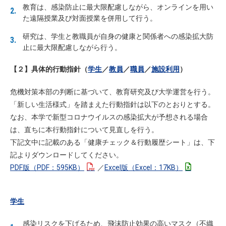
教育は、感染防止に最大限配慮しながら、オンラインを用い
た遠隔授業及び対面授業を併用して行う。
研究は、学生と教職員が自身の健康と関係者への感染拡大防
止に最大限配慮しながら行う。
【２】具体的行動指針（
学生
／
教員
／
職員
／
施設利用
）
危機対策本部の判断に基づいて、教育研究及び大学運営を行う。
「新しい生活様式」を踏まえた行動指針は以下のとおりとする。
なお、本学で新型コロナウイルスの感染拡大が予想される場合
は、直ちに本行動指針について見直しを行う。
下記文中に記載のある「健康チェック＆行動履歴シート」は、下
記よりダウンロードしてください。
PDF版（PDF：595KB）
／
Excel版（Excel：17KB）
学生
感染リスクを下げるため、飛沫防止効果の高いマスク（不織