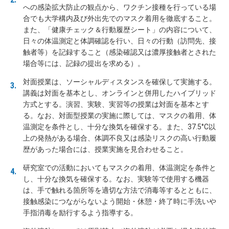
への感染拡大防止の観点から、ワクチン接種を行っている場
合でも大学構内及び外出先でのマスク着用を徹底すること。
また、「健康チェック＆行動履歴シート」の内容について、
日々の体温測定と体調確認を行い、日々の行動（訪問先、接
触者等）を記録すること（感染確認又は濃厚接触者とされた
場合等には、記録の提出を求める）。
対面授業は、ソーシャルディスタンスを確保して実施する。
講義は対面を基本とし、オンラインと併用したハイブリッド
方式とする。演習、実験、実習等の授業は対面を基本とす
る。なお、対面型授業の実施に際しては、マスクの着用、体
温測定を条件とし、十分な換気を確保する。また、37.5°C以
上の発熱がある場合、体調不良又は感染リスクの高い行動履
歴があった場合には、授業実施を見合わせること。
研究室での活動においてもマスクの着用、体温測定を条件と
し、十分な換気を確保する。なお、実験等で使用する機器
は、手で触れる箇所等を適切な方法で消毒等するとともに、
接触感染につながらないよう開始・休憩・終了時に手洗いや
手指消毒を励行するよう指導する。