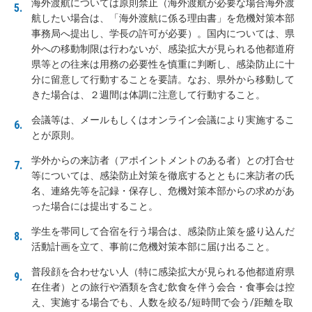
海外渡航については原則禁止（海外渡航が必要な場合海外渡
航したい場合は、「海外渡航に係る理由書」を危機対策本部
事務局へ提出し、学長の許可が必要）。国内については、県
外への移動制限は行わないが、感染拡大が見られる他都道府
県等との往来は用務の必要性を慎重に判断し、感染防止に十
分に留意して行動することを要請。なお、県外から移動して
きた場合は、２週間は体調に注意して行動すること。
会議等は、メールもしくはオンライン会議により実施するこ
とが原則。
学外からの来訪者（アポイントメントのある者）との打合せ
等については、感染防止対策を徹底するとともに来訪者の氏
名、連絡先等を記録・保存し、危機対策本部からの求めがあ
った場合には提出すること。
学生を帯同して合宿を行う場合は、感染防止策を盛り込んだ
活動計画を立て、事前に危機対策本部に届け出ること。
普段顔を合わせない人（特に感染拡大が見られる他都道府県
在住者）との旅行や酒類を含む飲食を伴う会合・食事会は控
え、実施する場合でも、人数を絞る/短時間で会う/距離を取