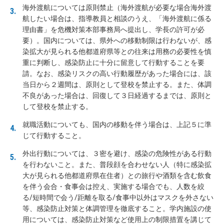
海外渡航については原則禁止（海外渡航が必要な場合海外渡
航したい場合は、指導教員と相談のうえ、「海外渡航に係る
理由書」を危機対策本部事務局へ提出し、学長の許可が必
要）。国内については、県外への移動制限は行わないが、感
染拡大が見られる他都道府県等との往来は用務の必要性を慎
重に判断し、感染防止に十分に留意して行動することを要
請。なお、感染リスクの高い行動履歴があった場合には、該
当日から２週間は、原則として登校を禁止する。また、体調
不良があった場合は、回復して３日経過するまでは、原則と
して登校を禁止する。
就職活動についても、国内の移動を伴う場合は、上記５に準
じて行動すること。
外出行動については、３密を避け、感染の危険性がある行動
を行わないこと。また、普段顔を合わせない人（特に感染拡
大が見られる他都道府県在住者）との旅行や酒類を含む飲食
を伴う会合・食事会は控え、実施する場合でも、人数を絞
る/短時間で会う/距離を取る/食事中以外はマスクを外さない
等、感染防止対策と体調管理を徹底すること。学内施設の使
用については、感染防止対策など使用上の制限措置を講じて