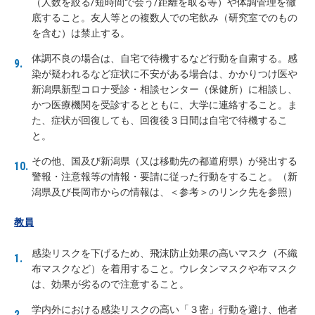
（人数を絞る/短時間で会う/距離を取る等）や体調管理を徹
底すること。友人等との複数人での宅飲み（研究室でのもの
を含む）は禁止する。
体調不良の場合は、自宅で待機するなど行動を自粛する。感
染が疑われるなど症状に不安がある場合は、かかりつけ医や
新潟県新型コロナ受診・相談センター（保健所）に相談し、
かつ医療機関を受診するとともに、大学に連絡すること。ま
た、症状が回復しても、回復後３日間は自宅で待機するこ
と。
その他、国及び新潟県（又は移動先の都道府県）が発出する
警報・注意報等の情報・要請に従った行動をすること。（新
潟県及び長岡市からの情報は、＜参考＞のリンク先を参照）
教員
感染リスクを下げるため、飛沫防止効果の高いマスク（不織
布マスクなど）を着用すること。ウレタンマスクや布マスク
は、効果が劣るので注意すること。
学内外における感染リスクの高い「３密」行動を避け、他者