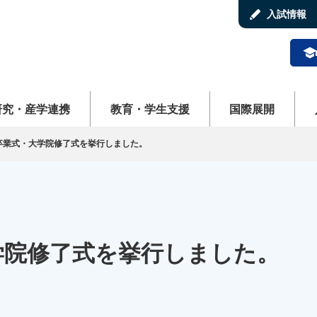
stylus
入試情報
schoo
ューを開く
メニューを開く
メニューを開く
メ
研究・産学連携
教育・学生支援
国際展開
卒業式・大学院修了式を挙行しました。
学院修了式を挙行しました。