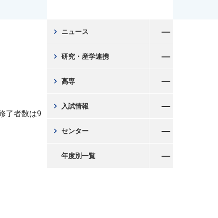
メニューを開く
chevron_right
ニュース
メニューを開く
chevron_right
研究・産学連携
メニューを開く
chevron_right
高専
メニューを開く
chevron_right
入試情報
修了者数は9
メニューを開く
chevron_right
センター
メニューを開く
年度別一覧