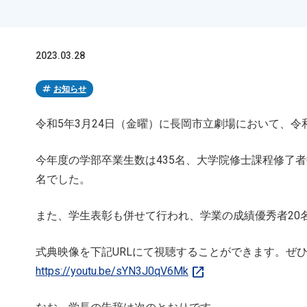
2023.03.28
tag
お知らせ
令和5年3月24日（金曜）に長岡市立劇場において、
今年度の学部卒業生数は435名、大学院修士課程修了者
名でした。
また、学生表彰も併せて行われ、学業の成績優秀者20
式典映像を下記URLにて視聴することができます。ぜ
open_in_new
https://youtu.be/sYN3J0qV6Mk