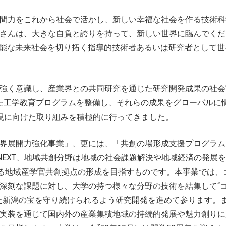
間力をこれから社会で活かし、新しい幸福な社会を作る技術科
さんは、大きな自負と誇りを持って、新しい世界に臨んでくだ
続可能な未来社会を切り拓く指導的技術者あるいは研究者として
強く意識し、産業界との共同研究を通じた研究開発成果の社会
れた工学教育プログラムを整備し、それらの成果をグローバルに
現に向けた取り組みを積極的に行ってきました。
界展開力強化事業」、更には、「共創の場形成支援プログラム 
－NEXT、地域共創分野は地域の社会課題解決や地域経済の発展
する地域産学官共創拠点の形成を目指すものです。本事業では、
深刻な課題に対し、大学の持つ様々な分野の技術を結集して“
た新潟の宝を守り続けられるよう研究開発を進めて参ります。また
実装を通じて国内外の産業集積地域の持続的発展や魅力創りに