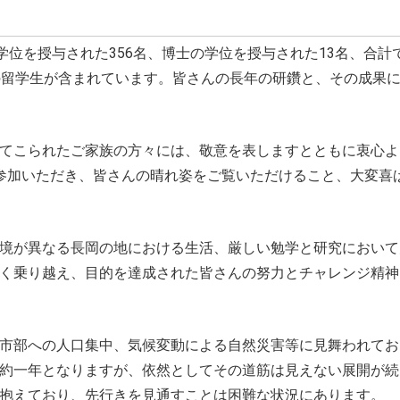
位を授与された356名、博士の学位を授与された13名、合計で
の留学生が含まれています。皆さんの長年の研鑽と、その成果
てこられたご家族の方々には、敬意を表しますとともに衷心よ
参加いただき、皆さんの晴れ姿をご覧いただけること、大変喜
境が異なる長岡の地における生活、厳しい勉学と研究において
く乗り越え、目的を達成された皆さんの努力とチャレンジ精神
市部への人口集中、気候変動による自然災害等に見舞われてお
約一年となりますが、依然としてその道筋は見えない展開が続
抱えており、先行きを見通すことは困難な状況にあります。