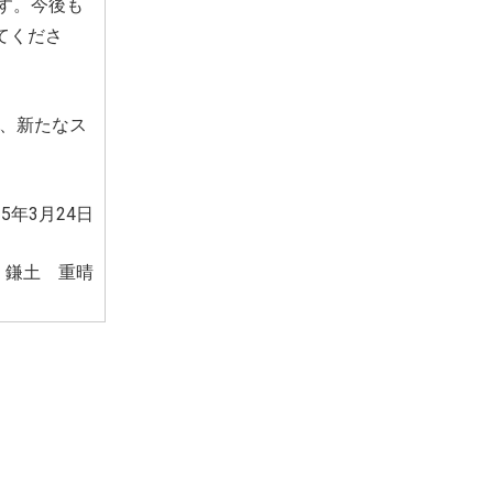
す。今後も
てくださ
、新たなス
5年3月24日
 鎌土 重晴