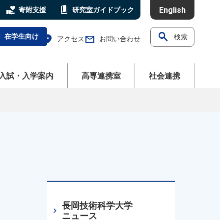
volunteer_activism
book_5
English
寄附支援
研究室
ガイドブック
search
l
在学生向け
検索
location_on
mail
アクセス
お問い合わせ
ニューを開く
メニューを開く
メニューを開く
入試・入学案内
高専連携室
社会連携
長岡技術科学大学
chevron_right
ニュース