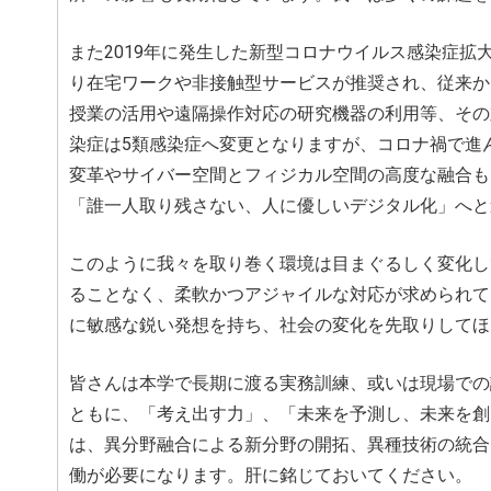
また2019年に発生した新型コロナウイルス感染症
り在宅ワークや非接触型サービスが推奨され、従来か
授業の活用や遠隔操作対応の研究機器の利用等、その
染症は5類感染症へ変更となりますが、コロナ禍で進
変革やサイバー空間とフィジカル空間の高度な融合も
「誰一人取り残さない、人に優しいデジタル化」へと
このように我々を取り巻く環境は目まぐるしく変化し
ることなく、柔軟かつアジャイルな対応が求められて
に敏感な鋭い発想を持ち、社会の変化を先取りしてほ
皆さんは本学で長期に渡る実務訓練、或いは現場での
ともに、「考え出す力」、「未来を予測し、未来を創る力
は、異分野融合による新分野の開拓、異種技術の統合
働が必要になります。肝に銘じておいてください。