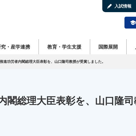
stylus
入試情報
schoo
ューを開く
メニューを開く
メニューを開く
メ
研究・産学連携
教育・学生支援
国際展開
国推進功労者内閣総理大臣表彰を、山口隆司教授が受賞しました。
者内閣総理大臣表彰を、山口隆司