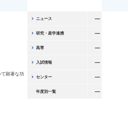
メニューを開く
chevron_right
ニュース
メニューを開く
chevron_right
研究・産学連携
メニューを開く
chevron_right
高専
メニューを開く
chevron_right
入試情報
メニューを開く
いて顕著な功
chevron_right
センター
メニューを開く
年度別一覧