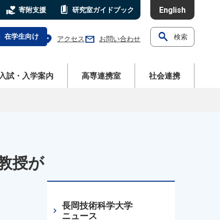
volunteer_activism
book_5
English
寄附支援
研究室
ガイドブック
search
l
在学生向け
検索
location_on
mail
アクセス
お問い合わせ
ニューを開く
メニューを開く
メニューを開く
入試・入学案内
高専連携室
社会連携
教授が
長岡技術科学大学
chevron_right
ニュース