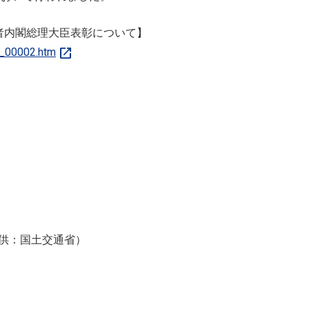
者内閣総理大臣表彰について】
open_in_new
0_00002.htm
供：国土交通省）