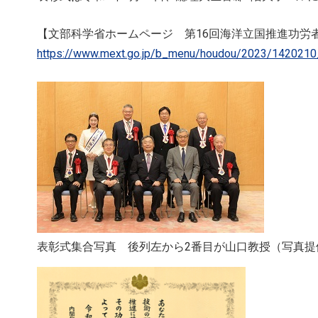
【文部科学省ホームページ 第16回海洋立国推進功労
https://www.mext.go.jp/b_menu/houdou/2023/142021
表彰式集合写真 後列左から2番目が山口教授（写真提