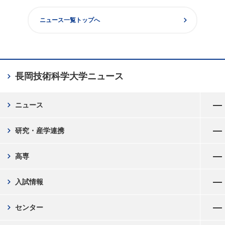
chevron_right
ニュース一覧トップへ
chevron_right
長岡技術科学大学
ニュース
メニューを開く
chevron_right
ニュース
メニューを開く
chevron_right
研究・産学連携
メニューを開く
chevron_right
高専
メニューを開く
chevron_right
入試情報
メニューを開く
chevron_right
センター
メニューを開く