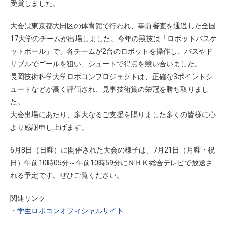
受賞しました。
大会は東京都大田区の体育館で行われ、事前審査を通過した全国
17大学のチームが出場しました。今年の競技は「ロボットバスケ
ットボール」で、各チームが2台のロボットを操作し、パスやド
リブルでゴールを狙い、シュートで得点を競い合いました。
長岡技術科学大学ロボコンプロジェクトは、正確な3ポイントシ
ュートなどが高く評価され、見事技術賞の栄冠を勝ち取りまし
た。
大会出場にあたり、多大なるご支援を賜りました多くの皆様に心
より感謝申し上げます。
6月8日（日曜）に開催された大会の様子は、7月21日（月曜・祝
日）午前10時05分～午前10時59分にＮＨＫ総合テレビで放送さ
れる予定です。ぜひご覧ください。
関連リンク
・
学生ロボコンオフィシャルサイト