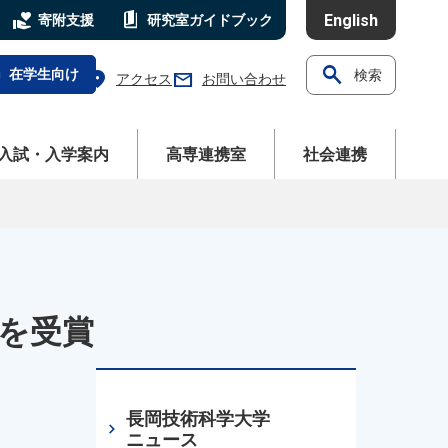
volunteer_activism
book_5
English
寄附支援
研究室
ガイドブック
search
l
在学生向け
検索
location_on
mail
アクセス
お問い合わせ
ニューを開く
メニューを開く
メニューを開く
入試・入学案内
高専連携室
社会連携
を受賞
長岡技術科学大学
chevron_right
ニュース