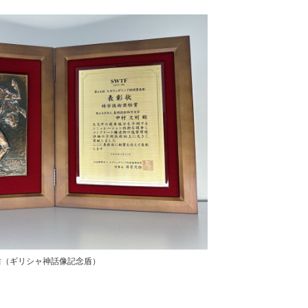
盾（ギリシャ神話像記念盾）