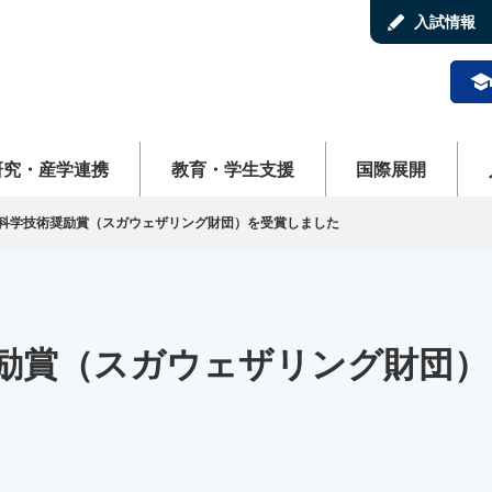
stylus
入試情報
schoo
ューを開く
メニューを開く
メニューを開く
メ
研究・産学連携
教育・学生支援
国際展開
科学技術奨励賞（スガウェザリング財団）を受賞しました
励賞（スガウェザリング財団）