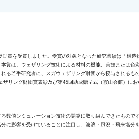
奨励賞を受賞しました。受賞の対象となった研究業績は「構造
。本賞は、ウェザリング技術による材料の機能、美観または色
される若手研究者に、スガウェザリング財団から授与されるも
ウェザリング財団賞表彰及び第45回助成贈呈式（霞山会館）に
する数値シミュレーション技術の開発に取り組んできたもので
塩分に影響を受けていることに注目し、波浪・風況・飛来塩分