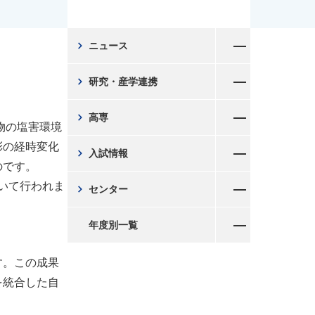
メニューを開く
chevron_right
ニュース
メニューを開く
chevron_right
研究・産学連携
メニューを開く
chevron_right
高専
物の塩害環境
メニューを開く
彩の経時変化
chevron_right
入試情報
のです。
メニューを開く
おいて行われま
chevron_right
センター
メニューを開く
年度別一覧
す。この成果
を統合した自