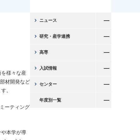
メニューを開く
chevron_right
ニュース
メニューを開く
chevron_right
研究・産学連携
メニューを開く
chevron_right
高専
メニューを開く
chevron_right
入試情報
術を様々な産
メニューを開く
の部材開発など
chevron_right
センター
ます。
メニューを開く
年度別一覧
フミーティング
介や本学が導