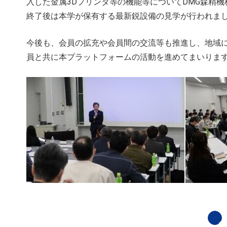
入した金属3Dプリンタ等の機能等についてDMG森精
終了後は本学が保有する最新鋭設備の見学が行われま
今後も、会員の拡充や会員間の交流等も推進し、地域
員と共に本プラットフォームの活動を進めてまいりま
chevron_left