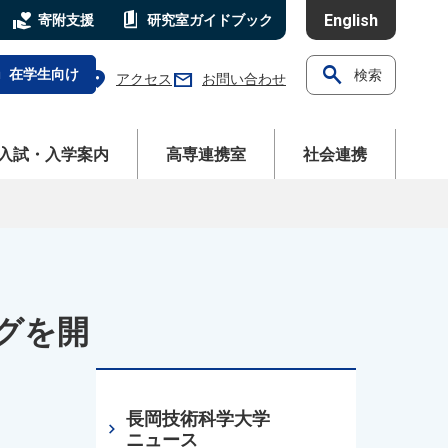
volunteer_activism
book_5
English
寄附支援
研究室
ガイドブック
search
l
在学生向け
検索
location_on
mail
アクセス
お問い合わせ
ニューを開く
メニューを開く
メニューを開く
入試・入学案内
高専連携室
社会連携
グを開
長岡技術科学大学
chevron_right
ニュース