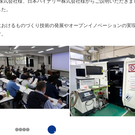
機株式会社様、日本バイナリー株式会社様からご説明いただきま
した。
におけるものづくり技術の発展やオープンイノベーションの実
す。
chevron_right