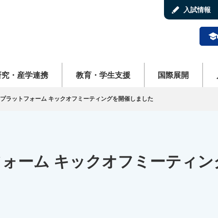
stylus
入試情報
schoo
ューを開く
メニューを開く
メニューを開く
メ
研究・産学連携
教育・学生支援
国際展開
くりプラットフォーム キックオフミーティングを開催しました
フォーム キックオフミーティン