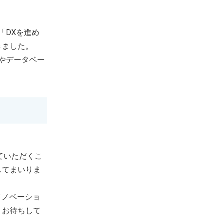
「DXを進め
きました。
やデータベー
ていただくこ
してまいりま
イノベーショ
りお待ちして