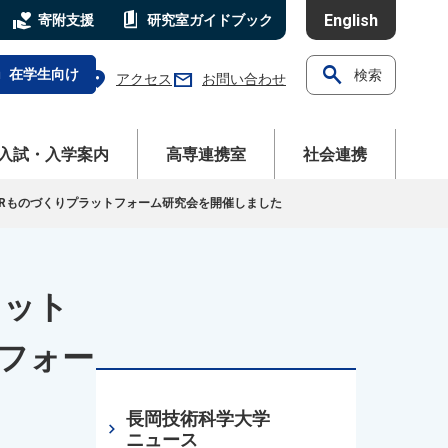
volunteer_activism
book_5
English
寄附支援
研究室
ガイドブック
search
l
在学生向け
検索
location_on
mail
アクセス
お問い合わせ
ニューを開く
メニューを開く
メニューを開く
入試・入学案内
高専連携室
社会連携
XRものづくりプラットフォーム研究会を開催しました
ラット
トフォー
長岡技術科学大学
chevron_right
ニュース