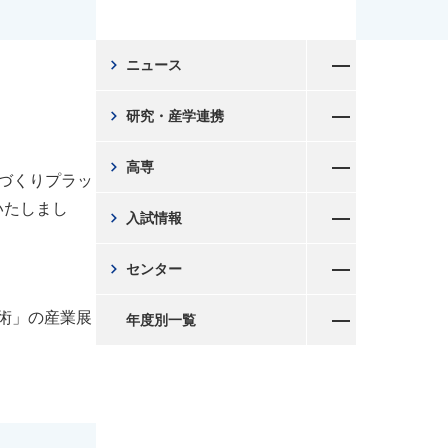
メニューを開く
chevron_right
ニュース
メニューを開く
chevron_right
研究・産学連携
メニューを開く
chevron_right
高専
のづくりプラッ
メニューを開く
いたしまし
chevron_right
入試情報
メニューを開く
chevron_right
センター
メニューを開く
術」の産業展
年度別一覧