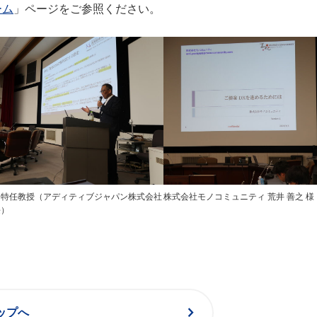
ーム
」ページをご参照ください。
ン特任教授（アディティブジャパン株式会社
株式会社モノコミュニティ 荒井 善之 様
長）
chevron_right
ップへ