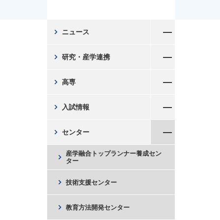
メニューを開く
chevron_right
ニュース
メニューを開く
chevron_right
研究・産学連携
メニューを開く
chevron_right
高専
メニューを開く
chevron_right
入試情報
メニューを閉じる
chevron_right
センター
産学融合トップランナー養成セン
chevron_right
ター
chevron_right
技術支援センター
chevron_right
教育方法開発センター