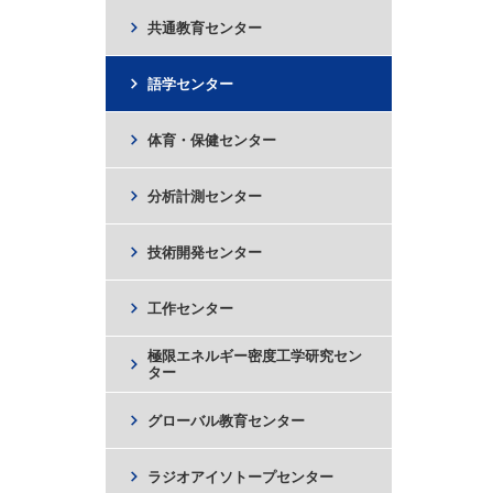
chevron_right
共通教育センター
chevron_right
語学センター
chevron_right
体育・保健センター
chevron_right
分析計測センター
chevron_right
技術開発センター
chevron_right
工作センター
極限エネルギー密度工学研究セン
chevron_right
ター
chevron_right
グローバル教育センター
chevron_right
ラジオアイソトープセンター