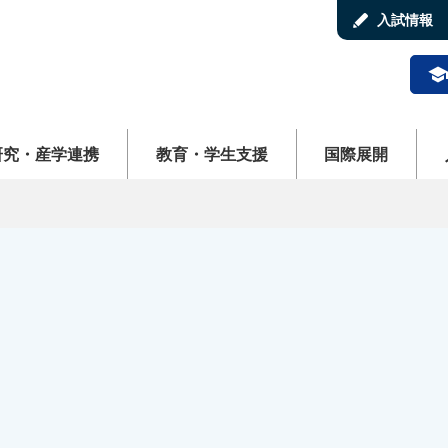
stylus
入試情報
schoo
ューを開く
メニューを開く
メニューを開く
メ
研究・産学連携
教育・学生支援
国際展開