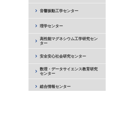
chevron_right
音響振動工学センター
chevron_right
理学センター
高性能マグネシウム工学研究セン
chevron_right
ター
chevron_right
安全安心社会研究センター
数理・データサイエンス教育研究
chevron_right
センター
chevron_right
総合情報センター
chevron_right
地域防災実践研究センター
グローバル・地域資源循環センタ
chevron_right
ー
chevron_right
技術革新フロンティアセンター