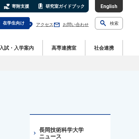
volunteer_activism
book_5
English
寄附支援
研究室
ガイドブック
search
l
在学生向け
検索
location_on
mail
アクセス
お問い合わせ
ニューを開く
メニューを開く
メニューを開く
入試・入学案内
高専連携室
社会連携
長岡技術科学大学
chevron_right
ニュース