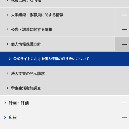
chevron_right
環境に関する情報
メニューを開く
chevron_right
大学組織・教職員に関する情報
メニューを開く
chevron_right
公告・調達に関する情報
メニューを閉じる
chevron_right
個人情報保護方針
chevron_right
公式サイトにおける個人情報の取り扱いについて
chevron_right
法人文書の開示請求
chevron_right
学生生活実態調査
メニューを開く
chevron_right
計画・評価
メニューを開く
chevron_right
広報
メニューを開く