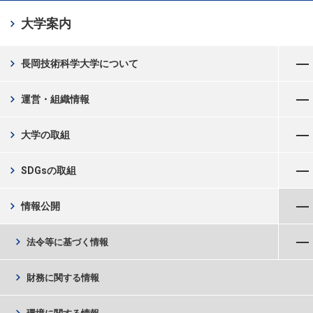
chevron_right
大学案内
メニューを開く
chevron_right
長岡技術科学大学について
メニューを開く
chevron_right
運営・組織情報
メニューを開く
chevron_right
大学の取組
メニューを開く
chevron_right
SDGsの取組
メニューを閉じる
chevron_right
情報公開
メニューを開く
chevron_right
法令等に基づく情報
chevron_right
財務に関する情報