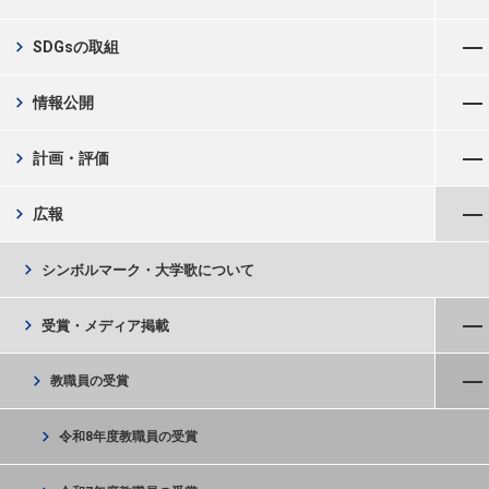
メニューを開く
chevron_right
SDGsの取組
メニューを開く
chevron_right
情報公開
メニューを開く
chevron_right
計画・評価
メニューを閉じる
chevron_right
広報
chevron_right
シンボルマーク・大学歌について
メニューを閉じる
chevron_right
受賞・メディア掲載
メニューを閉じる
chevron_right
教職員の受賞
chevron_right
令和8年度教職員の受賞