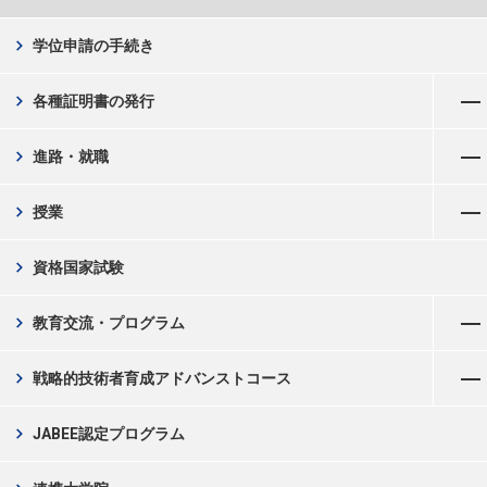
chevron_right
学位申請の手続き
メニューを開く
chevron_right
各種証明書の発行
メニューを開く
chevron_right
進路・就職
メニューを開く
chevron_right
授業
chevron_right
資格国家試験
メニューを開く
chevron_right
教育交流・プログラム
メニューを開く
chevron_right
戦略的技術者育成アドバンストコース
chevron_right
JABEE認定プログラム