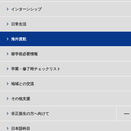
chevron_right
インターンシップ
chevron_right
日常生活
chevron_right
海外渡航
chevron_right
留学前必要情報
chevron_right
卒業・修了時チェックリスト
chevron_right
地域との交流
chevron_right
その他支援
メニューを開く
chevron_right
非正規生の方へ向けて
chevron_right
日本語科目