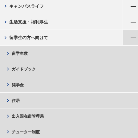
メニューを開く
chevron_right
キャンパスライフ
メニューを開く
chevron_right
生活支援・福利厚生
メニューを閉じる
chevron_right
留学生の方へ向けて
chevron_right
留学生数
chevron_right
ガイドブック
chevron_right
奨学金
chevron_right
住居
chevron_right
出入国在留管理局
chevron_right
チューター制度