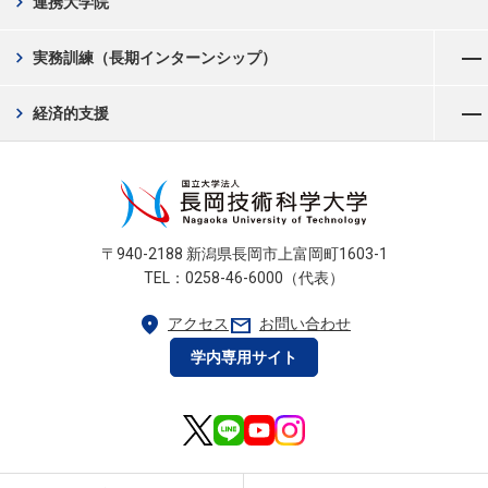
chevron_right
連携大学院
メニューを開く
chevron_right
実務訓練（長期インターンシップ）
メニューを開く
chevron_right
経済的支援
〒940-2188 新潟県長岡市上富岡町1603-1
TEL：0258-46-6000（代表）
location_on
mail
アクセス
お問い合わせ
学内専用サイト