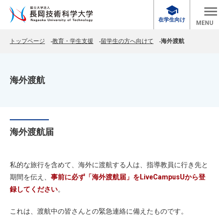
school
在学生向け
MENU
トップページ
教育・学生支援
留学生の方へ向けて
海外渡航
海外渡航
海外渡航届
私的な旅行を含めて、海外に渡航する人は、指導教員に行き先と
期間を伝え、
事前に必ず「海外渡航届」をLiveCampusUから登
録してください
。
これは、渡航中の皆さんとの緊急連絡に備えたものです。