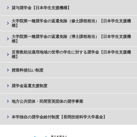
chevron_right
貸与奨学金【日本学生支援機構】
大学院第一種奨学金の返還免除（修士課程相当）【日本学生支援機
chevron_right
構】
大学院第一種奨学金の返還免除（博士課程相当）【日本学生支援機
chevron_right
構】
災害救助法適用地域の世帯の学生に対する奨学金【日本学生支援機
chevron_right
構】
chevron_right
授業料後払い制度
chevron_right
奨学金返還支援制度
chevron_right
地方公共団体・民間育英団体の奨学事業
chevron_right
本学独自の奨学金給付制度【長岡技術科学大学基金】