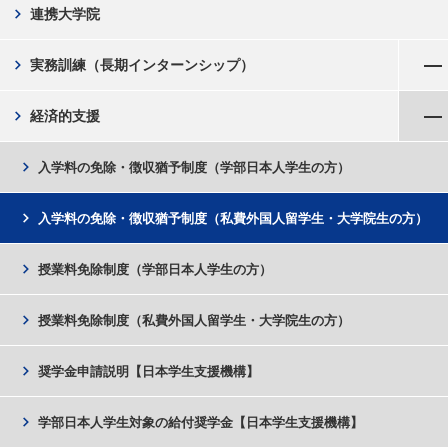
chevron_right
連携大学院
メニューを開く
chevron_right
実務訓練（長期インターンシップ）
メニューを閉じる
chevron_right
経済的支援
chevron_right
入学料の免除・徴収猶予制度（学部日本人学生の方）
chevron_right
入学料の免除・徴収猶予制度（私費外国人留学生・大学院生の方）
chevron_right
授業料免除制度（学部日本人学生の方）
chevron_right
授業料免除制度（私費外国人留学生・大学院生の方）
chevron_right
奨学金申請説明【日本学生支援機構】
chevron_right
学部日本人学生対象の給付奨学金【日本学生支援機構】