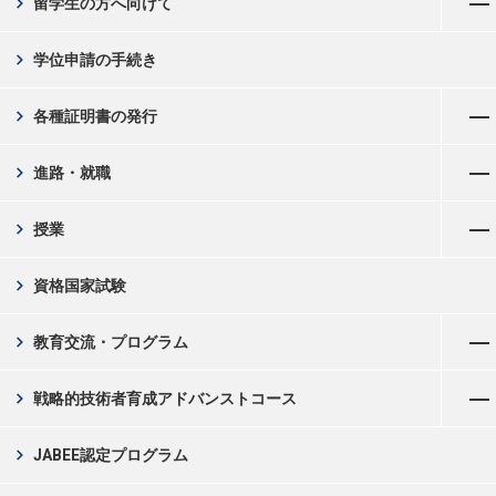
chevron_right
留学生の方へ向けて
chevron_right
学位申請の手続き
メニューを開く
chevron_right
各種証明書の発行
メニューを開く
chevron_right
進路・就職
メニューを開く
chevron_right
授業
chevron_right
資格国家試験
メニューを開く
chevron_right
教育交流・プログラム
メニューを開く
chevron_right
戦略的技術者育成アドバンストコース
chevron_right
JABEE認定プログラム