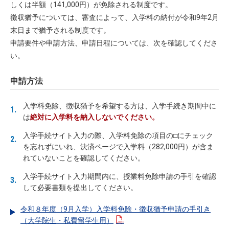
しくは半額（141,000円）が免除される制度です。
徴収猶予については、審査によって、入学料の納付が令和9年2月
末日まで猶予される制度です。
申請要件や申請方法、申請日程については、次を確認してくださ
い。
申請方法
入学料免除、徴収猶予を希望する方は、入学手続き期間中に
は
絶対に入学料を納入しないでください。
入学手続サイト入力の際、入学料免除の項目の□にチェック
を忘れずにいれ、決済ページで入学料（282,000円）が含ま
れていないことを確認してください。
入学手続サイト入力期間内に、授業料免除申請の手引を確認
して必要書類を提出してください。
令和８年度（9月入学）入学料免除・徴収猶予申請の手引き
（大学院生・私費留学生用）