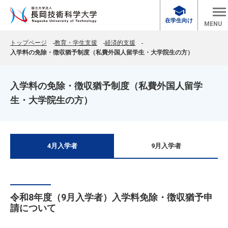
school
在学生向け
MENU
トップページ
教育・学生支援
経済的支援
入学料の免除・徴収猶予制度（私費外国人留学生・大学院生の方）
入学料の免除・徴収猶予制度（私費外国人留学
生・大学院生の方）
4月入学者
9月入学者
令和8年度（9月入学者）入学料免除・徴収猶予申
請について