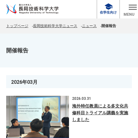
school
在学生向け
MENU
トップページ
長岡技術科学大学ニュース
ニュース
開催報告
開催報告
2026年03月
2026.03.31
海外特任教員による多文化共
修科目トライアル講義を実施
しました