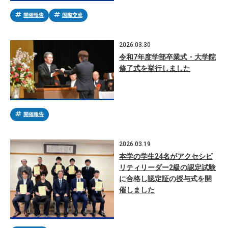
tag
tag
開催報告
国際交流
2026.03.30
令和7年度学部卒業式・大学院
修了式を挙行しました
tag
開催報告
2026.03.19
本学の学生24名がアクセシビ
リティリーダー2級の認定試験
に合格し認定証の授与式を開
催しました