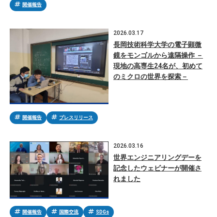
tag
開催報告
2026.03.17
長岡技術科学大学の電子顕微
鏡をモンゴルから遠隔操作 －
現地の高専生24名が、初めて
のミクロの世界を探索－
tag
tag
開催報告
プレスリリース
2026.03.16
世界エンジニアリングデーを
記念したウェビナーが開催さ
れました
tag
tag
tag
開催報告
国際交流
SDGs