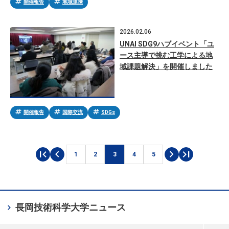
tag
tag
開催報告
地域連携
2026.02.06
UNAI SDG9ハブイベント「ユ
ース主導で挑む工学による地
域課題解決」を開催しました
tag
tag
tag
開催報告
国際交流
SDGs
first_page
chevron_left
chevron_right
last_page
1
2
3
4
5
chevron_right
長岡技術科学大学
ニュース
メニューを開く