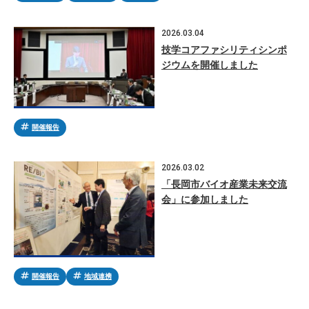
2026.03.04
技学コアファシリティシンポ
ジウムを開催しました
tag
開催報告
2026.03.02
「長岡市バイオ産業未来交流
会」に参加しました
tag
tag
開催報告
地域連携