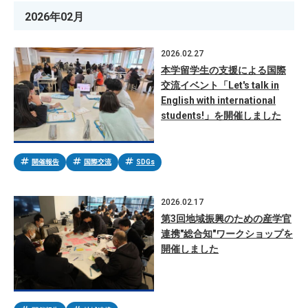
2026年02月
2026.02.27
本学留学生の支援による国際
交流イベント「Let's talk in
English with international
students!」を開催しました
tag
tag
tag
開催報告
国際交流
SDGs
2026.02.17
第3回地域振興のための産学官
連携"総合知"ワークショップを
開催しました