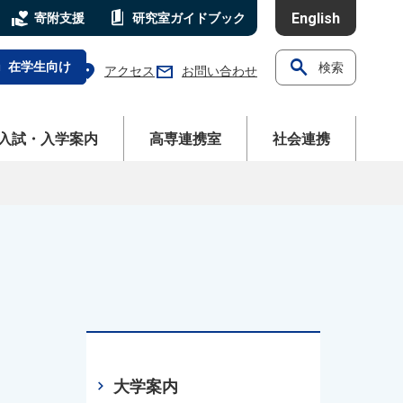
volunteer_activism
book_5
English
寄附支援
研究室
ガイドブック
search
l
在学生向け
検索
location_on
mail
アクセス
お問い合わせ
ニューを開く
メニューを開く
メニューを開く
入試・入学案内
高専連携室
社会連携
chevron_right
大学案内