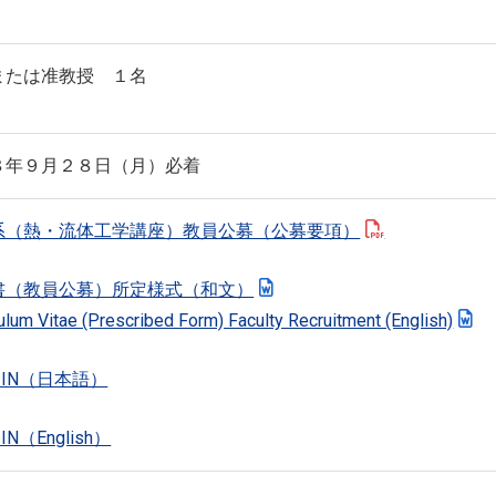
または准教授 １名
８年９月２８日（月）必着
系（熱・流体工学講座）教員公募（公募要項）
書（教員公募）所定様式（和文）
ulum Vitae (Prescribed Form) Faculty Recruitment (English)
C-IN（日本語）
-IN（English）