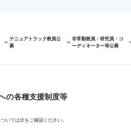
テニュアトラック教員公
非常勤教員・研究員・コ
keyboard_arrow_down
keyboard_arrow_down
keyboard_
募
ーディネーター等公募
への各種支援制度等
については次をご確認ください。