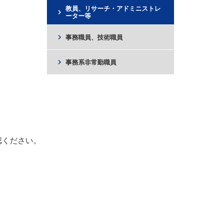
教員、リサーチ・アドミニストレ
chevron_right
ーター等
chevron_right
事務職員、技術職員
chevron_right
事務系非常勤職員
認ください。