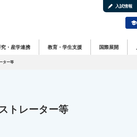
stylus
入試情報
schoo
ューを開く
メニューを開く
メニューを開く
メ
研究・産学連携
教育・学生支援
国際展開
ーター等
ストレーター等