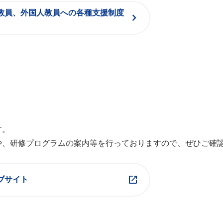
教員、外国人教員への各種支援制度
chevron_right
す。
や、研修プログラムの案内等を行っておりますので、ぜひご確
open_in_new
ブサイト