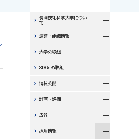
メニューを開く
長岡技術科学大学につい
chevron_right
て
メニューを開く
chevron_right
運営・組織情報
arrow_down
メニューを開く
chevron_right
大学の取組
メニューを開く
chevron_right
SDGsの取組
メニューを開く
chevron_right
情報公開
メニューを開く
chevron_right
計画・評価
メニューを開く
chevron_right
広報
メニューを閉じる
chevron_right
採用情報