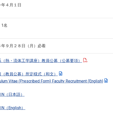
９年４月１日
 1名
８年９月２８日（月）必着
系（熱・流体工学講座）教員公募（公募要項）
書（教員公募）所定様式（和文）
ulum Vitae (Prescribed Form) Faculty Recruitment (English)
C-IN（日本語）
-IN（English）