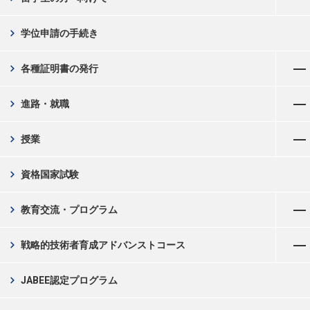
chevron_right
学位申請の手続き
メニューを開く
chevron_right
各種証明書の発行
メニューを開く
chevron_right
進路・就職
メニューを開く
chevron_right
授業
chevron_right
資格国家試験
メニューを開く
chevron_right
教育交流・プログラム
メニューを開く
chevron_right
戦略的技術者育成アドバンストコース
chevron_right
JABEE認定プログラム