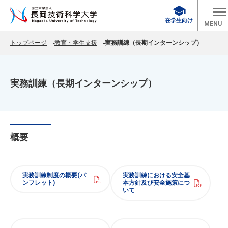
school
在学生向け
MENU
トップページ
教育・学生支援
実務訓練（長期インターンシップ）
実務訓練（長期インターンシップ）
概要
実務訓練制度の概要(パ
実務訓練における安全基
ンフレット)
本方針及び安全施策につ
いて