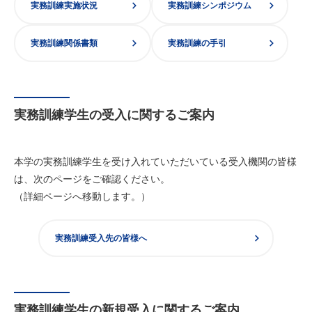
chevron_right
chevron_right
実務訓練実施状況
実務訓練シンポジウム
chevron_right
chevron_right
実務訓練関係書類
実務訓練の手引
実務訓練学生の受入に関するご案内
本学の実務訓練学生を受け入れていただいている受入機関の皆様
は、次のページをご確認ください。
（詳細ページへ移動します。）
chevron_right
実務訓練受入先の皆様へ
実務訓練学生の新規受入に関するご案内