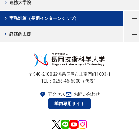
chevron_right
連携大学院
メニューを開く
chevron_right
実務訓練（長期インターンシップ）
メニューを開く
chevron_right
経済的支援
〒940-2188 新潟県長岡市上富岡町1603-1
TEL：0258-46-6000（代表）
location_on
mail
アクセス
お問い合わせ
学内専用サイト