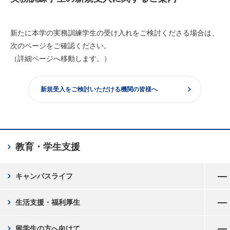
新たに本学の実務訓練学生の受け入れをご検討くださる場合は、
次のページをご確認ください。
（詳細ページへ移動します。）
chevron_right
新規受入をご検討いただける機関の皆様へ
chevron_right
教育・学生支援
メニューを開く
chevron_right
キャンパスライフ
メニューを開く
chevron_right
生活支援・福利厚生
メニューを開く
chevron_right
留学生の方へ向けて