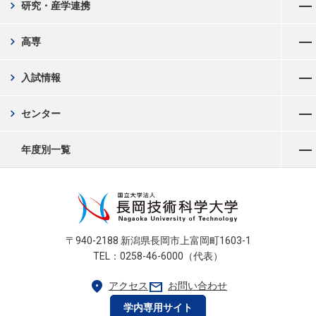
chevron_right
研究・産学連携
メニューを開く
chevron_right
高専
メニューを開く
chevron_right
入試情報
メニューを開く
chevron_right
センター
メニューを開く
年度別一覧
〒940-2188 新潟県長岡市上富岡町1603-1
TEL：0258-46-6000（代表）
location_on
mail
アクセス
お問い合わせ
学内専用サイト