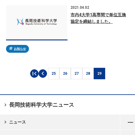
2021.04.02
市内4大学1高専間で単位互換
協定を締結しました。
tag
お知らせ
first_page
chevron_left
25
26
27
28
29
chevron_right
長岡技術科学大学
ニュース
メニューを開く
chevron_right
ニュース
メニューを開く